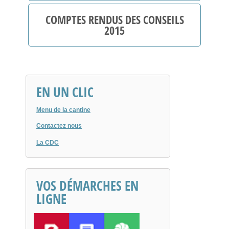
10 Décembre
COMPTES RENDUS DES CONSEILS
05 Novembre
2015
03 Septembre
18 Juin
06 Novembre
27 Mai
02 Octobre
22 Mars
18 Septembre
EN UN CLIC
22 Janvier
19 Juin
10 Avril
Menu de la cantine
30 Mars
Contactez nous
16 Février
La CDC
19 Janvier
VOS DÉMARCHES EN
LIGNE